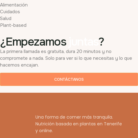
Alimentación
Cuidados
Salud
Plant-based
¿Empezamos
juntas
?
La primera llamada es gratuita, dura 20 minutos y no
compromete a nada. Solo para ver si lo que necesitas y lo que
hacemos encajan.
CONTÁCTANOS
Una forma de comer más tranquila.
Nutrición basada en plantas en Tenerife
y online.