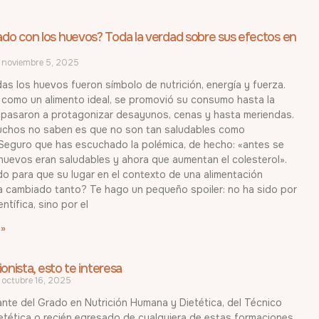
do con los huevos? Toda la verdad sobre sus efectos en
noviembre 5, 2025
s los huevos fueron símbolo de nutrición, energía y fuerza.
como un alimento ideal, se promovió su consumo hasta la
 pasaron a protagonizar desayunos, cenas y hasta meriendas.
uchos no saben es que no son tan saludables como
eguro que has escuchado la polémica, de hecho: «antes se
huevos eran saludables y ahora que aumentan el colesterol».
o para que su lugar en el contexto de una alimentación
a cambiado tanto? Te hago un pequeño spoiler: no ha sido por
entífica, sino por el
 »
ionista, esto te interesa
octubre 16, 2025
ante del Grado en Nutrición Humana y Dietética, del Técnico
etética o recién egresado de cualquiera de estas formaciones,