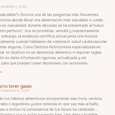
diciembre 1, 2025
 saludable?» Esta es una de las preguntas más frecuentes
rsona decide llevar una alimentación más saludable o cuidar
o es casualidad: durante décadas se ha presentado al huevo
nto perfecto”, rico en proteínas, versátil y supuestamente
n embargo, la evidencia científica actual pinta una historia
cialmente cuando hablamos de colesterol, salud cardiovascular
 más seguras. Como Dietista-Nutricionista especializada en
tal, mi objetivo no es demonizar alimentos ni imponer reglas
sión es darte información rigurosa, actualizada y sin
, para que puedas tomar decisiones con autonomía
 »
ra no tener gases
noviembre 12, 2025
o tus hábitos alimenticios incorporando más fruta, verdura,
grales o legumbres y esto redunda en que vas más al baño,
ses e incluso la consistencia de tus heces ha cambiado….
Significa que lo estás haciendo bien. Una dieta saludable