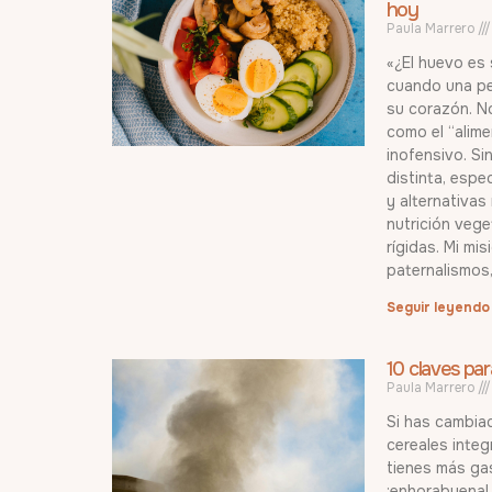
hoy
Paula Marrero
«¿El huevo es
cuando una pe
su corazón. N
como el “alime
inofensivo. Si
distinta, espe
y alternativas
nutrición vege
rígidas. Mi mi
paternalismos
Seguir leyendo
10 claves pa
Paula Marrero
Si has cambiad
cereales inte
tienes más ga
¡enhorabuena! 