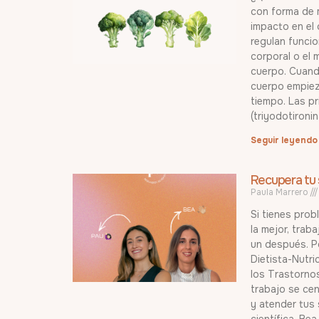
con forma de m
impacto en el
regulan funcio
corporal o el 
cuerpo. Cuando
cuerpo empieza
tiempo. Las pr
(triyodotironi
Seguir leyendo
Recupera tu s
Paula Marrero
Si tienes prob
la mejor, trab
un después. P
Dietista-Nutri
los Trastornos
trabajo se cen
y atender tus
científica. B