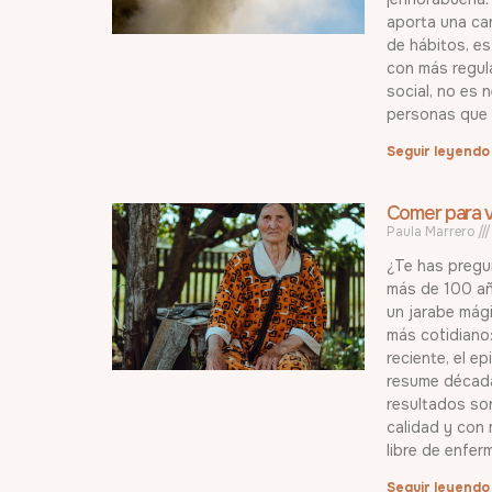
aporta una can
de hábitos, e
con más regula
social, no es 
personas que 
Seguir leyendo
Comer para vi
Paula Marrero
¿Te has pregu
más de 100 añ
un jarabe mági
más cotidiano
reciente, el e
resume década
resultados son
calidad y con
libre de enfer
Seguir leyendo