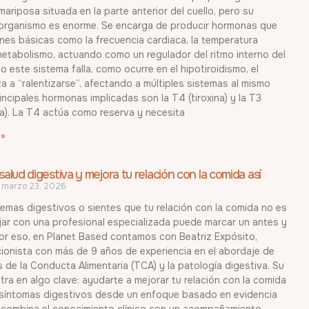
ariposa situada en la parte anterior del cuello, pero su
 organismo es enorme. Se encarga de producir hormonas que
nes básicas como la frecuencia cardiaca, la temperatura
metabolismo, actuando como un regulador del ritmo interno del
 este sistema falla, como ocurre en el hipotiroidismo, el
 a “ralentizarse”, afectando a múltiples sistemas al mismo
incipales hormonas implicadas son la T4 (tiroxina) y la T3
na). La T4 actúa como reserva y necesita
 »
alud digestiva y mejora tu relación con la comida así
marzo 23, 2026
lemas digestivos o sientes que tu relación con la comida no es
ajar con una profesional especializada puede marcar un antes y
or eso, en Planet Based contamos con Beatriz Expósito,
cionista con más de 9 años de experiencia en el abordaje de
 de la Conducta Alimentaria (TCA) y la patología digestiva. Su
tra en algo clave: ayudarte a mejorar tu relación con la comida
 síntomas digestivos desde un enfoque basado en evidencia
ea combina el conocimiento clínico con un acompañamiento