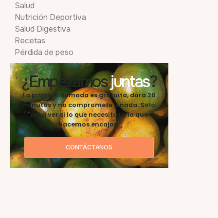
Salud
Nutrición Deportiva
Salud Digestiva
Recetas
Pérdida de peso
¿Empezamos
juntas
?
La primera llamada es gratuita, dura 20
minutos y no compromete a nada. Solo
para ver si lo que necesitas y lo que
hacemos encajan.
CONTÁCTANOS