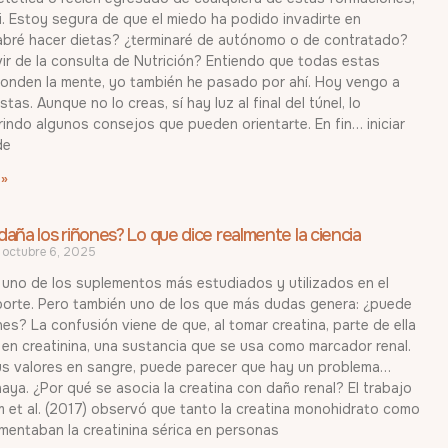
i. Estoy segura de que el miedo ha podido invadirte en
abré hacer dietas? ¿terminaré de autónomo o de contratado?
vir de la consulta de Nutrición? Entiendo que todas estas
ronden la mente, yo también he pasado por ahí. Hoy vengo a
tas. Aunque no lo creas, sí hay luz al final del túnel, lo
indo algunos consejos que pueden orientarte. En fin… iniciar
de
 »
daña los riñones? Lo que dice realmente la ciencia
octubre 6, 2025
 uno de los suplementos más estudiados y utilizados en el
orte. Pero también uno de los que más dudas genera: ¿puede
nes? La confusión viene de que, al tomar creatina, parte de ella
en creatinina, una sustancia que se usa como marcador renal.
us valores en sangre, puede parecer que hay un problema…
aya. ¿Por qué se asocia la creatina con daño renal? El trabajo
 et al. (2017) observó que tanto la creatina monohidrato como
aumentaban la creatinina sérica en personas