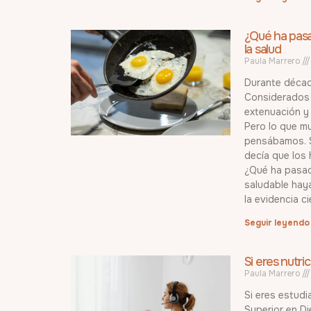
¿Qué ha pasa
la salud
Paula Marrero
Durante década
Considerados 
extenuación y
Pero lo que m
pensábamos. S
decía que los 
¿Qué ha pasad
saludable hay
la evidencia ci
Seguir leyendo
Si eres nutric
Paula Marrero
Si eres estudi
Superior en Di