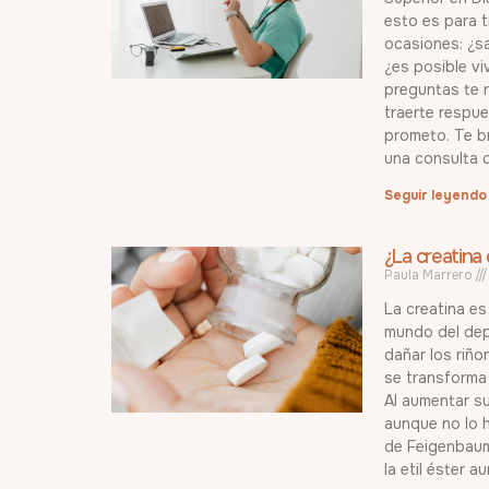
esto es para t
ocasiones: ¿s
¿es posible vi
preguntas te 
traerte respues
prometo. Te br
una consulta 
Seguir leyendo
¿La creatina 
Paula Marrero
La creatina es
mundo del dep
dañar los riño
se transforma 
Al aumentar s
aunque no lo h
de Feigenbaum
la etil éster 