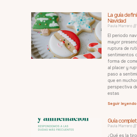
La guía defin
Navidad
Paula Marrero
El periodo nav
mayor presenci
ruptura de rut
sentimientos d
forma de come
al placer y ru
paso a sentim
que en muchos
perspectiva de
estas
Seguir leyendo
Guía complet
Paula Marrero
¿Qué es la tir